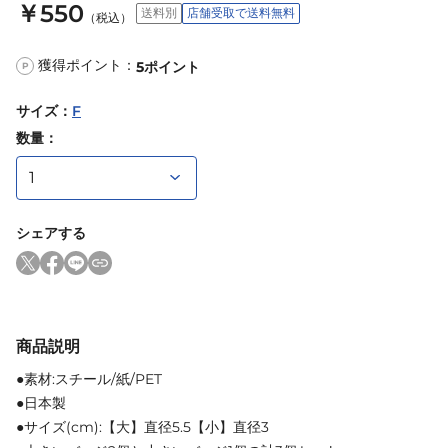
￥550
送料別
店舗受取で送料無料
（税込）
獲得ポイント：
5
ポイント
P
サイズ
：
F
数量：
シェアする
商品説明
●素材:スチール/紙/PET
●日本製
●サイズ(cm):【大】直径5.5【小】直径3