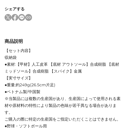
シェアする
商品説明
【セット内容】
収納袋
●素材:【甲材】人工皮革 【底材 アウトソール】合成樹脂 【底材
ミッドソール】合成樹脂 【スパイク】金属
【実寸サイズ】
●重量:約249g(26.5cm片足)
●ベトナム製/中国製
※当製品には複数の生産国があり、生産国によって使用される素
材や原材料の特性により製品の色味が若干異なる場合がありま
す。
ご購入の際に特定の生産国をご指定いただくことはできません。
●野球・ソフトボール用