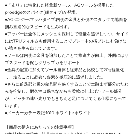
●「走り」に特化した軽量新ソール、AGソールを採用した
proedgeのスパイク(紐タイプ)が登場。
●AG-エ-ジー:マッハタイプ:内側の金具と外側のスタッグで地面を
掴み直進的なスピードを生み出す。
●アッパーは全体にメッシュを採用して軽量を追求しつつ、サイド
にはTPUフィルムも使用することでプレー中の横ブレにも負けな
い強さを生み出しています。
●ソールは内側に金具を追加したことで推進力が向上、外側にはサ
ブスタッドを配しグリップカをサポート。
●金具の配置に加えてソール自体も従来品と比較して20g軽量化
し、走ることに必要な要素を徹底的に追求しました。
●さらに前足部と踵の金具間を狭くすることで土踏まず部分のたわ
みを抑制し、耐久性は保ちながらも柔軟に仕上げたソール部分
が、ピッチの速い走りでもきちんと足についてくる仕様になって
います。
●メーカーカラー表記:1010 ホワイト×ホワイト
【商品の購入にあたっての注意事項】