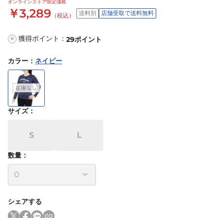
オンラインストア限定価格
￥3,289
送料別
店舗受取で送料無料
（税込）
獲得ポイント：
29
ポイント
P
カラー
：
ネイビー
サイズ
：
S
L
数量：
シェアする