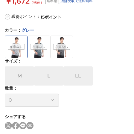
￥1,672
送料別
店舗受取で送料無料
（税込）
獲得ポイント：
15
ポイント
P
カラー
：
グレー
サイズ
：
M
L
LL
数量：
シェアする