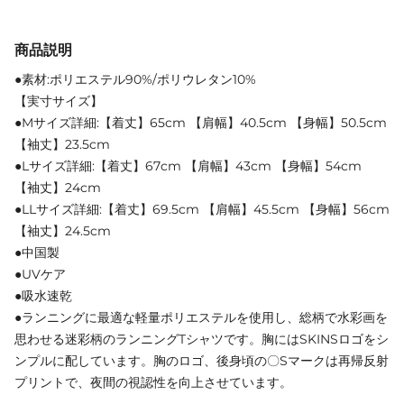
商品説明
●素材:ポリエステル90%/ポリウレタン10%
【実寸サイズ】
●Mサイズ詳細:【着丈】65cm 【肩幅】40.5cm 【身幅】50.5cm
【袖丈】23.5cm
●Lサイズ詳細:【着丈】67cm 【肩幅】43cm 【身幅】54cm
【袖丈】24cm
●LLサイズ詳細:【着丈】69.5cm 【肩幅】45.5cm 【身幅】56cm
【袖丈】24.5cm
●中国製
●UVケア
●吸水速乾
●ランニングに最適な軽量ポリエステルを使用し、総柄で水彩画を
思わせる迷彩柄のランニングTシャツです。胸にはSKINSロゴをシ
ンプルに配しています。胸のロゴ、後身頃の〇Sマークは再帰反射
プリントで、夜間の視認性を向上させています。