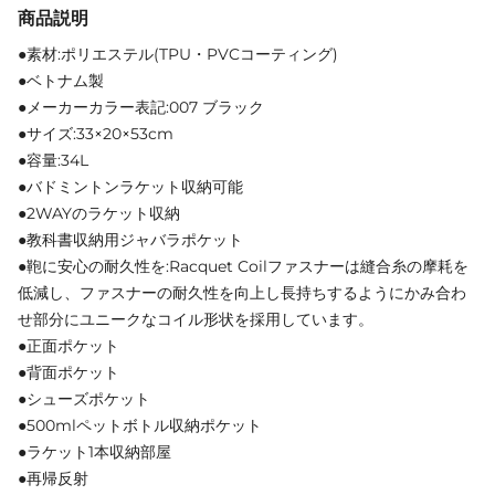
商品説明
●素材:ポリエステル(TPU・PVCコーティング)
●ベトナム製
●メーカーカラー表記:007 ブラック
●サイズ:33×20×53cm
●容量:34L
●バドミントンラケット収納可能
●2WAYのラケット収納
●教科書収納用ジャバラポケット
●鞄に安心の耐久性を:Racquet Coilファスナーは縫合糸の摩耗を
低減し、ファスナーの耐久性を向上し長持ちするようにかみ合わ
せ部分にユニークなコイル形状を採用しています。
●正面ポケット
●背面ポケット
●シューズポケット
●500mlペットボトル収納ポケット
●ラケット1本収納部屋
●再帰反射