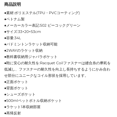
商品説明
●素材:ポリエステル(TPU・PVCコーティング)
●ベトナム製
●メーカーカラー表記:502 ピーコックグリーン
●サイズ:33×20×53cm
●容量:34L
●バドミントンラケット収納可能
●2WAYのラケット収納
●教科書収納用ジャバラポケット
●鞄に安心の耐久性を:Racquet Coilファスナーは縫合糸の摩耗を
低減し、ファスナーの耐久性を向上し長持ちするようにかみ合わ
せ部分にユニークなコイル形状を採用しています。
●正面ポケット
●背面ポケット
●シューズポケット
●500mlペットボトル収納ポケット
●ラケット1本収納部屋
●再帰反射