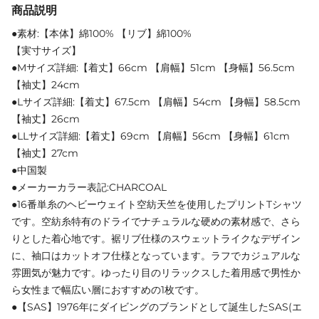
商品説明
●素材:【本体】綿100% 【リブ】綿100%
【実寸サイズ】
●Mサイズ詳細:【着丈】66cm 【肩幅】51cm 【身幅】56.5cm
【袖丈】24cm
●Lサイズ詳細:【着丈】67.5cm 【肩幅】54cm 【身幅】58.5cm
【袖丈】26cm
●LLサイズ詳細:【着丈】69cm 【肩幅】56cm 【身幅】61cm
【袖丈】27cm
●中国製
●メーカーカラー表記:CHARCOAL
●16番単糸のヘビーウェイト空紡天竺を使用したプリントTシャツ
です。空紡糸特有のドライでナチュラルな硬めの素材感で、さら
りとした着心地です。裾リブ仕様のスウェットライクなデザイン
に、袖口はカットオフ仕様となっています。ラフでカジュアルな
雰囲気が魅力です。ゆったり目のリラックスした着用感で男性か
ら女性まで幅広い層におすすめの1枚です。
●【SAS】1976年にダイビングのブランドとして誕生したSAS(エ