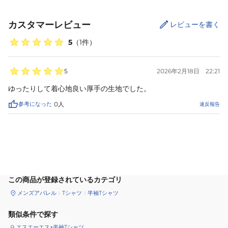
カスタマーレビュー
レビューを書く
5
（
1
件）
5
2026年2月18日
22:21
ゆったりして着心地良い厚手の生地でした。
参考になった
0
人
違反報告
サイズ
を選択してください
この商品が登録されているカテゴリ
メンズアパレル
Tシャツ
半袖Tシャツ
類似条件で探す
エスエーエス×半袖Tシャツ