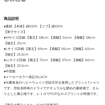
商品説明
●素材:【本体】綿100% 【リブ】綿100%
【実寸サイズ】
●Mサイズ詳細:【着丈】68cm 【肩幅】54cm 【身幅】58cm
【袖丈】25cm
●Lサイズ詳細:【着丈】69cm 【肩幅】56cm 【身幅】60cm
【袖丈】25.5cm
●LLサイズ詳細:【着丈】71cm 【肩幅】57cm 【身幅】60cm
【袖丈】25.5cm
●中国製
●メーカーカラー表記:BLACK
●16番単糸のヘビーウェイト空紡天竺を使用したプリントTシャツ
です。空紡糸特有のドライでナチュラルな硬めの素材感で、さら
りとした着心地です。レトロでPOPなロゴプリントが特徴です。
【商品の購入にあたっての注意事項】