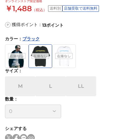
オンラインストア限定価格
￥1,488
送料別
店舗受取で送料無料
（税込）
獲得ポイント：
13
ポイント
P
カラー
：
ブラック
サイズ
：
M
L
LL
数量：
シェアする