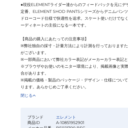
●現役ELEMENTライダー達からのフィードバックを元に
定番、ELEMENT SHOD PANTSシリーズからデニムパ
ドローコード仕様で快適性を追求。スケート使いだけでな
ーディネートの主役になる一本です。
【商品の購入にあたっての注意事項】
※弊社独自の採寸・計量方法により計測を行っております
がございます。
※一部商品において弊社カラー表記がメーカーカラー表記
※ブラウザやお使いのモニター環境により、掲載画像と実
合があります。
※掲載の価格・製品のパッケージ・デザイン・仕様につい
ります。あらかじめご了承ください。
閉じる
ブランド
エレメント
商品ID
A-10851952901
メーカー品番
BE021700 BEG