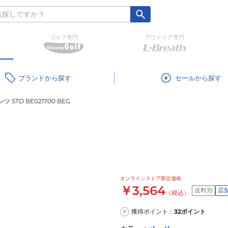
ゴルフ専門
アウトドア専門
ブランド
セール
ツ STD BE021700 BEG
オンラインストア限定価格
￥3,564
送料別
店
（税込）
獲得ポイント：
32
ポイント
P