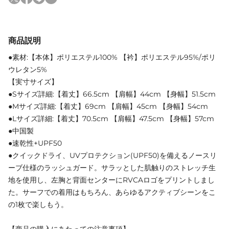
商品説明
●素材:【本体】ポリエステル100% 【衿】ポリエステル95%/ポリ
ウレタン5%
【実寸サイズ】
●Sサイズ詳細:【着丈】66.5cm 【肩幅】44cm 【身幅】51.5cm
●Mサイズ詳細:【着丈】69cm 【肩幅】45cm 【身幅】54cm
●Lサイズ詳細:【着丈】70.5cm 【肩幅】47.5cm 【身幅】57cm
●中国製
●速乾性+UPF50
●クイックドライ、UVプロテクション(UPF50)を備えるノースリ
ーブ仕様のラッシュガード。サラッとした肌触りのストレッチ生
地を使用し、左胸と背面センターにRVCAロゴをプリントしまし
た。サーフでの着用はもちろん、あらゆるアクティブシーンをこ
の1枚で楽しもう。
【商品の購入にあたっての注意事項】