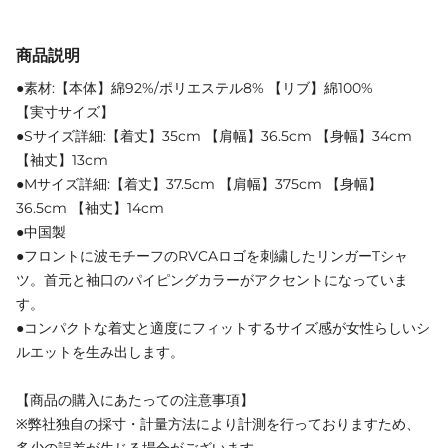
商品説明
●素材:【本体】綿92%/ポリエステル8% 【リブ】綿100%
【実寸サイズ】
●Sサイズ詳細:【着丈】35cm 【肩幅】36.5cm 【身幅】34cm
【袖丈】13cm
●Mサイズ詳細:【着丈】37.5cm 【肩幅】375cm 【身幅】
36.5cm 【袖丈】14cm
●中国製
●フロントに波モチーフのRVCAロゴを刺繍したリンガーTシャ
ツ。首元と袖口のパイピングカラーがアクセントになっていま
す。
●コンパクトな着丈と適度にフィットするサイズ感が女性らしいシ
ルエットを生み出します。
【商品の購入にあたっての注意事項】
※弊社独自の採寸・計量方法により計測を行っておりますため、
多少の誤差が生じる場合がございます。