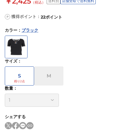
￥2,425
送料別
店舗受取で送料無料
（税込）
獲得ポイント：
22
ポイント
P
カラー
：
ブラック
サイズ
：
S
M
数量：
シェアする