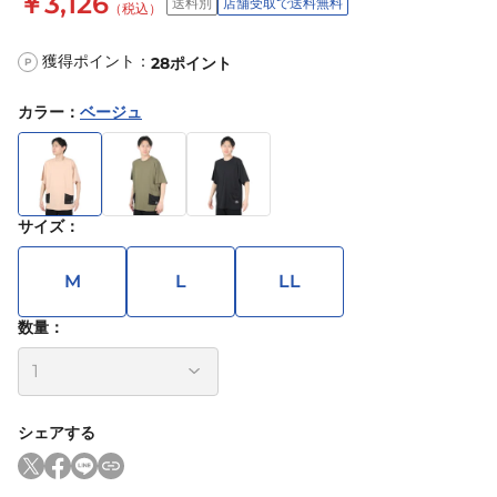
￥3,126
送料別
店舗受取で送料無料
（税込）
獲得ポイント：
28
ポイント
P
カラー
：
ベージュ
サイズ
：
M
L
LL
数量：
シェアする