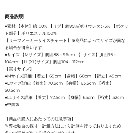
商品説明
●素材:【本体】綿100% 【リブ】綿95%/ポリウレタン5% 【ポケッ
ト部分】ポリエステル100%
【リーフメーカーサイズチャート】※商品によってサイズが異な
る場合が御座います。
●サイズ:【Mサイズ】胸囲88～96cm 【Lサイズ】胸囲96～
104cm 【LL(XL)サイズ】胸囲104～112cm
【実寸サイズ】
●Mサイズ詳細:【着丈】69cm 【身幅】60cm 【裄丈】49cm
●Lサイズ詳細:【着丈】70.5cm 【身幅】63.5cm 【裄丈】
50.5cm
●LLサイズ詳細:【着丈】72.5cm 【身幅】65cm 【裄丈】52cm
●中国製
【商品の購入にあたっての注意事項】
※弊社独自の採寸・計量方法により計測を行っておりますため、
多少の誤差が生じる場合がございます。