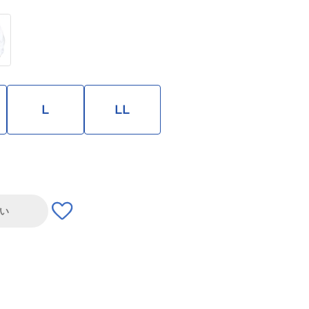
L
LL
い