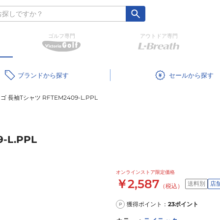
ゴルフ専門
アウトドア専門
ブランド
セール
ロゴ 長袖Tシャツ RFTEM2409-L.PPL
-L.PPL
オンラインストア限定価格
￥2,587
送料別
店
（税込）
獲得ポイント：
23
ポイント
P