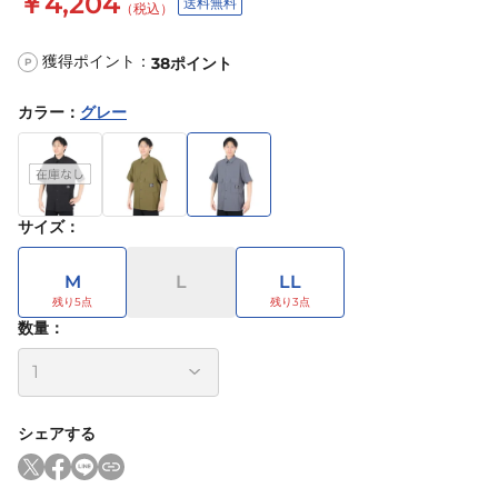
￥4,204
送料無料
（税込）
獲得ポイント：
38
ポイント
P
カラー
：
グレー
サイズ
：
M
L
LL
数量：
シェアする