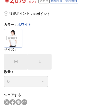
￥2,079
送料別
店舗受取で送料無料
（税込）
獲得ポイント：
18
ポイント
P
カラー
：
ホワイト
サイズ
：
M
L
数量：
シェアする