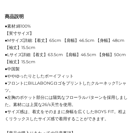
商品説明
●素材:綿100%
【実寸サイズ】
●Mサイズ詳細:【着丈】65cm 【肩幅】46.5cm 【身幅】48cm
【袖丈】15.5cm
●Lサイズ詳細:【着丈】63.5cm 【肩幅】46.5cm 【身幅】50cm
【袖丈】15.5cm
●中国製
●ややゆったりとしたボーイフィット
●フロントにBILLABONGロゴをプリントしたクルーネックTシャ
ツ。
●左胸のポケット部分には陽気なフローラルパターンを採用しまし
た。素材には上質な26/s天竺を使用。
●サイズ感は、着丈をそのままに身幅を広くしたBOYS FIT。程よ
くリラックスしたサイズ感で着用することができます。
【商品の購入にあたっての注意事項】