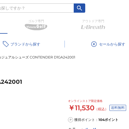
ゴルフ専門
アウトドア専門
ブランド
セール
カジュアルシューズ CONTENDER D1GA242001
242001
オンラインストア限定価格
￥11,530
送料無料
（税込）
獲得ポイント：
104
ポイント
P