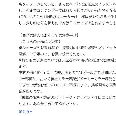
袋をイメージしている。さらにベロ部に図鑑風のイラスト
し、今までコンテンダーでは取り入れてこなかった特別な
●RB-LINEやM-LINEのスニーカーは、横幅がやや細身
し、少しゆとりを持ちたい方はワンサイズ上をおすすめし
【商品の購入にあたっての注意事項】
【こちらの商品について】
※シューズの製造過程で、接着剤の付着や縫製のズレ・歪
理解、ご了承の上、お買い求めください。
※靴ひもの長さについては、左右10cm以内の差までは弊
ます。
左右の紐に10cm以上の差がある場合はメールにてお問い
※一部商品において弊社カラー表記がメーカーカラー表記
※ブラウザやお使いのモニター環境により、掲載画像と実
合があります。
※掲載の価格・製品のパッケージ・デザイン・仕様につい
ります。あらかじめご了承ください。
閉じる