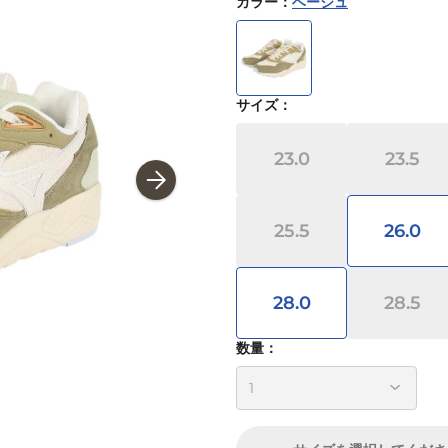
カラー
：
ベージュ
サイズ
：
23.0
23.5
25.5
26.0
28.0
28.5
数量：