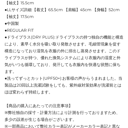
【袖丈】15.5cm
●LLサイズ詳細:【着丈】65.5cm 【肩幅】45cm 【身幅】52cm
【袖丈】17.5cm
●中国製
●REGULAR FIT
●ドライプラス(DRY PLUS):ドライプラスの持つ独自の機能と構造
により、素早く水分を吸い取り発散させます。毛細管現象を促す
構造になっており湿気を衣服の外に排出し蒸発させます。このド
ライプラスが持つ、優れた換気システムにより衣服内の湿度と外
気がいつも循環しており、発汗しても衣服内を快適な状態に保ち
ます。
●洗ってずっとカット(UPF50+):お客様の声からうまれました。当
製品は20回以上洗濯試験をしても、紫外線対策効果が洗濯前とは
ほぼ変わらず持続します。
【商品の購入にあたっての注意事項】
※弊社独自の採寸・計量方法により計測を行っておりますため、
多少の誤差が生じる場合がございます。
※一部商品において弊社カラー表記がメーカーカラー表記と異な