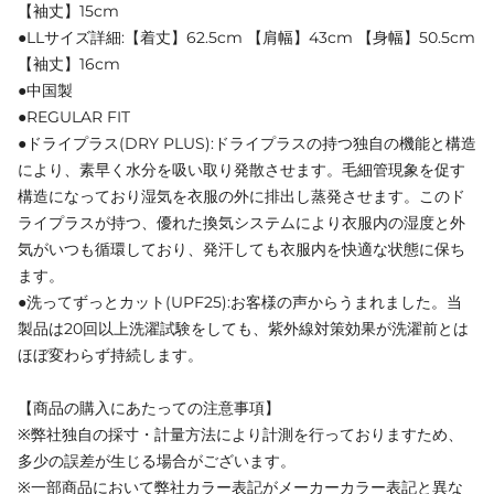
【袖丈】15cm
●LLサイズ詳細:【着丈】62.5cm 【肩幅】43cm 【身幅】50.5cm
【袖丈】16cm
●中国製
●REGULAR FIT
●ドライプラス(DRY PLUS):ドライプラスの持つ独自の機能と構造
により、素早く水分を吸い取り発散させます。毛細管現象を促す
構造になっており湿気を衣服の外に排出し蒸発させます。このド
ライプラスが持つ、優れた換気システムにより衣服内の湿度と外
気がいつも循環しており、発汗しても衣服内を快適な状態に保ち
ます。
●洗ってずっとカット(UPF25):お客様の声からうまれました。当
製品は20回以上洗濯試験をしても、紫外線対策効果が洗濯前とは
ほぼ変わらず持続します。
【商品の購入にあたっての注意事項】
※弊社独自の採寸・計量方法により計測を行っておりますため、
多少の誤差が生じる場合がございます。
※一部商品において弊社カラー表記がメーカーカラー表記と異な