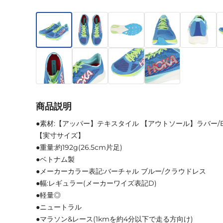
商品説明
●素材:【アッパー】テキスタイル 【アウトソール】ラバー/E
【実寸サイズ】
●重量:約192g(26.5cm片足)
●ベトナム製
●メーカーカラー表記:バーチャル ブルー/クラウドレス
●幅:レギュラー(メーカーワイズ表記D)
●軽量◎
●ニュートラル
●マラソン&レース(1kmを約4分以下で走る方向け)