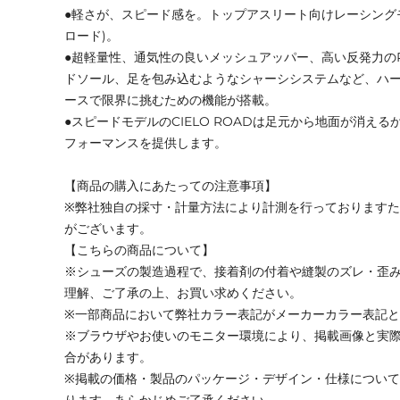
●軽さが、スピード感を。トップアスリート向けレーシングモデ
ロード)。
●超軽量性、通気性の良いメッシュアッパー、高い反発力の
ドソール、足を包み込むようなシャーシシステムなど、ハ
ースで限界に挑むための機能が搭載。
●スピードモデルのCIELO ROADは足元から地面が消える
フォーマンスを提供します。
【商品の購入にあたっての注意事項】
※弊社独自の採寸・計量方法により計測を行っております
がございます。
【こちらの商品について】
※シューズの製造過程で、接着剤の付着や縫製のズレ・歪
理解、ご了承の上、お買い求めください。
※一部商品において弊社カラー表記がメーカーカラー表記
※ブラウザやお使いのモニター環境により、掲載画像と実
合があります。
※掲載の価格・製品のパッケージ・デザイン・仕様につい
ります。あらかじめご了承ください。