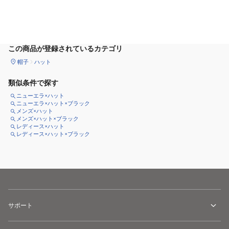
カートに追加
この商品が登録されているカテゴリ
帽子
ハット
類似条件で探す
ニューエラ×ハット
ニューエラ×ハット×ブラック
メンズ×ハット
メンズ×ハット×ブラック
レディース×ハット
レディース×ハット×ブラック
サポート