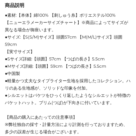
商品説明
●素材:【本体】綿100% 【刺しゅう糸】ポリエステル100%
【ニューエラメーカーサイズチャート】※商品によってサイズが
異なる場合が御座います。
●サイズ:【S(S/M)サイズ】頭囲57cm 【M(M/L)サイズ】頭囲
59cm
【実寸サイズ】
●Sサイズ詳細:【頭囲】57cm 【つばの長さ】5.5cm
●Mサイズ詳細:【頭囲】59cm 【つばの長さ】5.5cm
●中国製
●軽量かつ丈夫なタイプライター生地を採用したコレクション。ハ
リのある生地感が、ソリッドな印象を付加。
●シルエットはバケツをひっくり返したようなシルエットが特徴の
バケットハット。ブリム(つば)が下向きに付いています。
【商品の購入にあたっての注意事項】
※弊社独自の採寸・計量方法により計測を行っておりますため、
多少の誤差が生じる場合がございます。