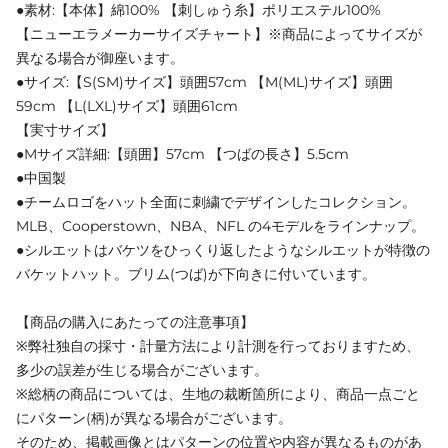
●素材:【本体】綿100% 【刺しゅう糸】ポリエステル100%
【ニューエラメーカーサイズチャート】※商品によってサイズが
異なる場合が御座います。
●サイズ:【S(SM)サイズ】頭囲57cm 【M(ML)サイズ】頭囲
59cm 【L(LXL)サイズ】頭囲61cm
【実寸サイズ】
●Mサイズ詳細:【頭囲】57cm 【つばの長さ】5.5cm
●中国製
●チームロゴをハット全面に刺繍でデザインしたコレクション。
MLB、Cooperstown、NBA、NFL の4モデルをラインナップ。
●シルエットはバケツをひっくり返したようなシルエットが特徴の
バケットハット。ブリム(つば)が下向きに付いています。
【商品の購入にあたっての注意事項】
※弊社独自の採寸・計量方法により計測を行っておりますため、
多少の誤差が生じる場合がございます。
※総柄の商品については、生地の裁断箇所により、商品一点ごと
にパターン(柄)が異なる場合がございます。
そのため、掲載画像とはパターンの位置や内容が異なるものがあ