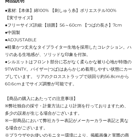
商品説明
●素材:【本体】綿100% 【刺しゅう糸】ポリエステル100%
【実寸サイズ】
●フリーサイズ詳細:【頭囲】56～60cm 【つばの長さ】7cm
●中国製
●ADJUSTABLE
●軽量かつ丈夫なタイプライター生地を採用したコレクション。ハ
リのある生地感が、ソリッドな印象を付加。
●シルエットはフロント部分に芯がなく柔らかな被り心地が特徴の
9TWENTY。バイザー(つば)はあらかじめ着用しやすい状態にカー
ブしています。 リアのクロスストラップで頭回り約56.8cmから
60.6cmまでサイズ調整が可能です。
【商品の購入にあたっての注意事項】
※弊社独自の採寸・計量方法により計測を行っておりますため、
多少の誤差が生じる場合がございます。
※一部商品において弊社カラー表記がメーカーカラー表記と異な
る場合がございます。
※ブラウザやお使いのモニター環境により、掲載画像と実際の商