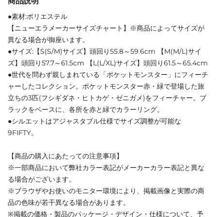
商品説明
●素材:ポリエステル
【ニューエラメーカーサイズチャート】※商品によってサイズが
異なる場合が御座います。
●サイズ:【S(S/M)サイズ】頭回り55.8～59.6cm 【M(M/L)サイ
ズ】頭回り57.7～61.5cm 【L(L/XL)サイズ】頭回り61.5～65.4cm
●世代を問わず親しまれている「ポケットモンスター」にフィーチ
ャーしたコレクション。ポケットモンスター赤・緑で登場した旅
立ちの3匹(フシギダネ・ヒトカゲ・ゼニガメ)をフィーチャー。ブ
ラックをベースに、各所を赤と緑でカラーリング。
●シルエットはアジャスタブル仕様でサイズ調整が可能な
9FIFTY。
【商品の購入にあたっての注意事項】
※一部商品において弊社カラー表記がメーカーカラー表記と異な
る場合がございます。
※ブラウザやお使いのモニター環境により、掲載画像と実際の商
品の色味が若干異なる場合があります。
※掲載の価格・製品のパッケージ・デザイン・仕様について、予