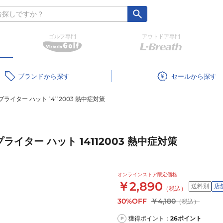
ゴルフ専門
アウトドア専門
ブランド
セール
ライター ハット 14112003 熱中症対策
イター ハット 14112003 熱中症対策
オンラインストア限定価格
￥2,890
送料別
店
（税込）
30%OFF
￥4,180
（税込）
獲得ポイント：
26
ポイント
P