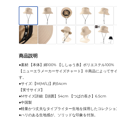
商品説明
●素材:【本体】綿100% 【ししゅう糸】ポリエステル100%
【ニューエラメーカーサイズチャート】※商品によってサ
す。
●サイズ:【M(M/L)】約54cm
【実寸サイズ】
●Mサイズ詳細:【頭囲】54cm 【つばの長さ】6.5cm
●中国製
●軽量かつ丈夫なタイプライター生地を採用したコレクショ
●ハリのある生地感が、ソリッドな印象を付加。