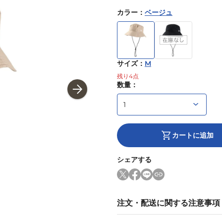
カラー
：
ベージュ
サイズ
：
M
残り
4
点
数量：
カートに追加
シェアする
注文・配送に関する注意事項