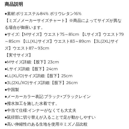
商品説明
●素材:ポリエステル84% ポリウレタン16%
【ミズノメーカーサイズチャート】※商品によってサイズが異な
る場合が御座います。
●サイズ:【Mサイズ】ウエスト75～81cm 【Lサイズ】ウエスト79
～85cm 【LL(XL)サイズ】ウエスト83～89cm 【3L(2XL)サイ
ズ】ウエスト87～93cm
【実寸サイズ】
●Mサイズ詳細:【股下】23cm
●Lサイズ詳細:【股下】24cm
●LL(XL/O)サイズ詳細:【股下】25cm
●3L(2XL/XO)サイズ詳細:【股下】26cm
●中国製
●メーカーカラー表記:ブラック×ブラックレイン
●撥水加工を施した水着です。
●中当て仕様:インナーがなくても大丈夫
●鼠径部に切り替えが入ることで足が動かしやすい
●高い伸縮性のある生地を使用※ミズノ品比較