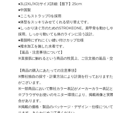
●3L(2XL/XO)サイズ詳細:【股下】25cm
●中国製
●ここちストラップ0を採用
●体型をスッキリみせてくれる切り替えです。
●しっかり泳ぐ方のためのSTROKEONE。肩甲骨を動か
採用。しっかり動いても体のラインに沿う設計。
●着脱時にずれにくい縫い付けカップ仕様
●撥水加工を施した水着です。
【返品・注意事項について】
※直接肌に触れるという商品の性質上、ご注文後の返品・
【商品の購入にあたっての注意事項】
※弊社独自の採寸・計量方法により計測を行っております
がございます。
※一部商品において弊社カラー表記がメーカーカラー表記
※ブラウザやお使いのモニター環境により、掲載画像と実
合があります。
※掲載の価格・製品のパッケージ・デザイン・仕様につい
ります。あらかじめご了承ください。