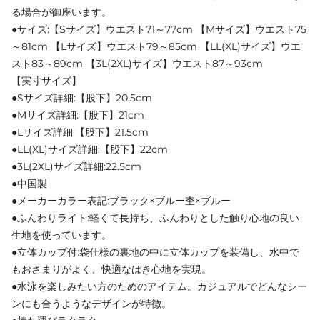
る場合が御座います。
●サイズ:【Sサイズ】ウエスト71～77cm 【Mサイズ】ウエスト75
～81cm 【Lサイズ】ウエスト79～85cm 【LL(XL)サイズ】ウエ
スト83～89cm 【3L(2XL)サイズ】ウエスト87～93cm
【実寸サイズ】
●Sサイズ詳細:【股下】20.5cm
●Mサイズ詳細:【股下】21cm
●Lサイズ詳細:【股下】21.5cm
●LL(XL)サイズ詳細:【股下】22cm
●3L(2XL)サイズ詳細:22.5cm
●中国製
●メーカーカラー表記:ブラック×ブルー杢×ブルー
●ふんわりライト:軽くて長持ち、ふんわりとした触り心地の良い
生地を使っています。
●立体カップ付:袋仕様の裏地の中に立体カップを装備し、水中で
もおさまりがよく、快適なはき心地を実現。
●水泳を楽しみたい方のためのアイテム。カジュアルでどんなシー
ンにも合うようなデザインが特徴。