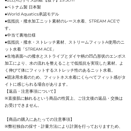
●2LL(XL)サイズ詳細:【股下】29.5cm
●ベトナム製 日本製
●World Aquatics承認モデル
●低抵抗・撥水加工ニット素材のレース水着、STREAM ACEで
す。
●中当て裏地仕様
●低抵抗・撥水・ストレッチ素材、ストリームフィットA使用のニ
ット水着「STREAM ACE」
●生地表面への撥水とストライプとダイヤ柄の凹凸形状のエンボス
加工により、水の流れを整えることで低抵抗を実現した素材。よ
く伸びて体にフィットするストレッチ性のあるニット水着。
●競泳用水着のため、フィットネス水着にくらべてフィット感がタ
イトに感じられる場合があります。
【返品・注意事項について】
※直接肌に触れるという商品の性質上、ご注文後の返品・交換は
お受けできません。
【商品の購入にあたっての注意事項】
※弊社独自の採寸・計量方法により計測を行っておりますため、