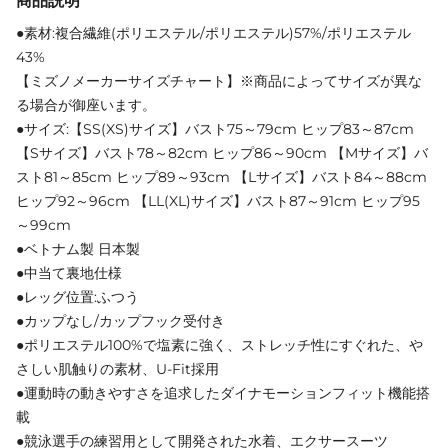
商品説明
●素材:複合繊維(ポリエステル/ポリエステル)57%/ポリエステル
43%
【ミズノメーカーサイズチャート】※商品によってサイズが異な
る場合が御座います。
●サイズ:【SS(XS)サイズ】バスト75～79cm ヒップ83～87cm
【Sサイズ】バスト78～82cm ヒップ86～90cm 【Mサイズ】バ
スト81～85cm ヒップ89～93cm 【Lサイズ】バスト84～88cm
ヒップ92～96cm 【LL(XL)サイズ】バスト87～91cm ヒップ95
～99cm
●ベトナム製 日本製
●中当て裏地仕様
●レッグ位置:ふつう
●カップなし/カップフック受付き
●ポリエステル100%で塩素に強く、ストレッチ性にすぐれた、や
さしい肌触りの素材、U-Fit採用
●運動時の動きやすさを追求したダイナモーションフィット機能搭
載
●競泳選手の練習用として開発された水着、エクサースーツ