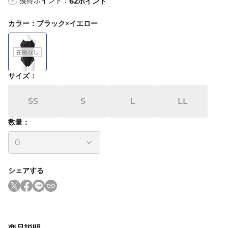
獲得ポイント：
62
ポイント
P
カラー
：
ブラック×イエロー
サイズ
：
SS
S
L
LL
数量：
シェアする