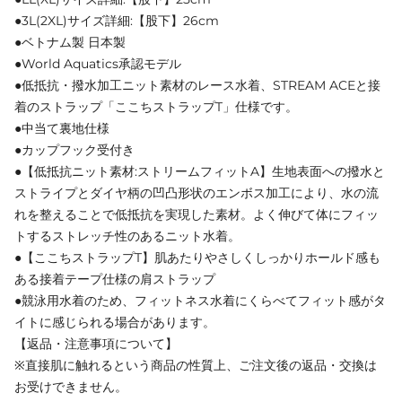
●3L(2XL)サイズ詳細:【股下】26cm
●ベトナム製 日本製
●World Aquatics承認モデル
●低抵抗・撥水加工ニット素材のレース水着、STREAM ACEと接
着のストラップ「ここちストラップT」仕様です。
●中当て裏地仕様
●カップフック受付き
●【低抵抗ニット素材:ストリームフィットA】生地表面への撥水と
ストライプとダイヤ柄の凹凸形状のエンボス加工により、水の流
れを整えることで低抵抗を実現した素材。よく伸びて体にフィッ
トするストレッチ性のあるニット水着。
●【ここちストラップT】肌あたりやさしくしっかりホールド感も
ある接着テープ仕様の肩ストラップ
●競泳用水着のため、フィットネス水着にくらべてフィット感がタ
イトに感じられる場合があります。
【返品・注意事項について】
※直接肌に触れるという商品の性質上、ご注文後の返品・交換は
お受けできません。