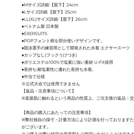
●Mサイズ詳細:【股下】24cm
●Lサイズ詳細:【股下】25cm
●LL(XL)サイズ詳細:【股下】26cm
●ベトナム製 日本製
●EXERSUITS
●POPフォント柄を部分使いデザインです。
●競泳選手の練習用として開発された水着 エクサースーツ
●カップなし(フックうけつき)
●ポリエステル100%で塩素に強い素材 U-Fit採用
●長持ち:耐塩素性に優れた長持ち水着。
●中当て仕様
※公式大会では使用できません
【返品・注意事項について】
※直接肌に触れるという商品の性質上、ご注文後の返品・
【商品の購入にあたっての注意事項】
※弊社独自の採寸・計量方法により計測を行っております
がございます。
※ご購入の際に特定の原産国をご指定いただくことはでき