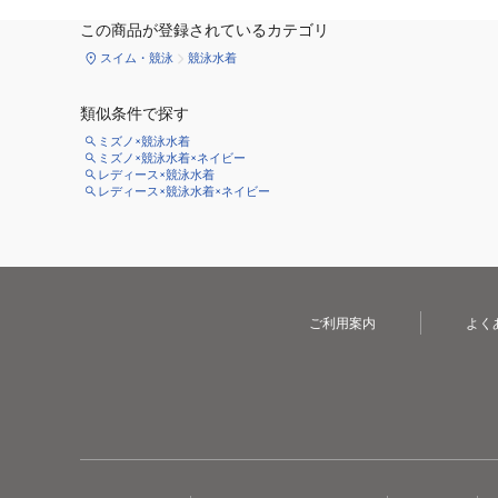
この商品が登録されているカテゴリ
スイム・競泳
競泳水着
類似条件で探す
ミズノ×競泳水着
ミズノ×競泳水着×ネイビー
レディース×競泳水着
レディース×競泳水着×ネイビー
ご利用案内
よく