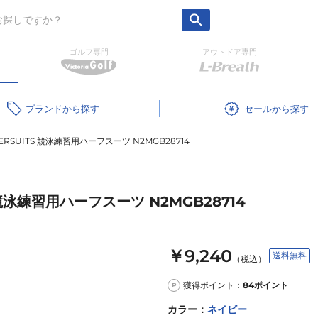
ゴルフ専門
アウトドア専門
ブランド
セール
RSUITS 競泳練習用ハーフスーツ N2MGB28714
 競泳練習用ハーフスーツ N2MGB28714
￥9,240
送料無料
（税込）
獲得ポイント：
84
ポイント
P
カラー
：
ネイビー