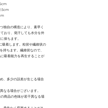
5cm
.5cm
cm
Yの持つ独自の構造により、素早く
っており、発汗しても水分を外
態に保ちます。
多量に吸着します。粒状や繊維状の
力を持ちます。繊維状なので、
易に吸着能力を再生することが
ため、多少の誤差が生じる場合
と異なる場合がございます。
際の商品の色味が若干異なる場
て、予告なく変更することがあ