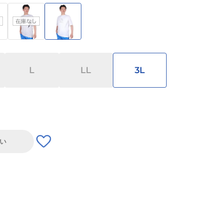
L
LL
3L
い