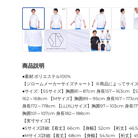
商品説明
●素材:ポリエステル100%
【ジロームメーカーサイズチャート】※商品によってサイ
●サイズ:【SSサイズ】胸囲81～87cm 身長157～163cm 
162～168cm 【Mサイズ】胸囲89～95cm 身長167～173
身長172～178cm 【LL(XL)サイズ】胸囲97～103cm 身長17
胸囲101～107cm 身長182～188cm
【実寸サイズ】
●Sサイズ詳細:【着丈】66cm 【身幅】52cm 【裄丈】46.5
●Mサイズ詳細:【着丈】68cm 【身幅】54.5cm 【裄丈】49