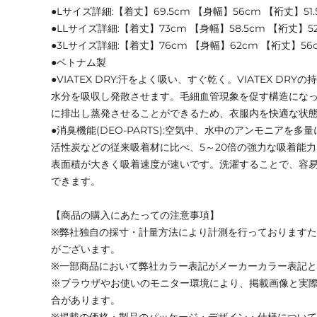
●Lサイズ詳細:【着丈】69.5cm 【身幅】56cm 【裄丈】51.
●LLサイズ詳細:【着丈】73cm 【身幅】58.5cm 【裄丈】52
●3Lサイズ詳細:【着丈】76cm 【身幅】62cm 【裄丈】56
●ベトナム製
●VIATEX DRY:汗をよく吸い、すぐ乾く。VIATEX DR
水分を吸収し発散させます。毛細血管現象を促す構造にな
に排出し蒸発させることができるため、衣服内を快適な状
●消臭機能(DEO-PARTS):空気中、水中のアンモニアを
活性炭などの従来吸着材に比べ、5～20倍の強力な吸着能
表面積が大きく吸着速度が速いです。洗濯することで、容
できます。
【商品の購入にあたっての注意事項】
※弊社独自の採寸・計量方法により計測を行っております
がございます。
※一部商品において弊社カラー表記がメーカーカラー表記
※ブラウザやお使いのモニター環境により、掲載画像と実
合があります。
※掲載の価格・製品のパッケージ・デザイン・仕様につい