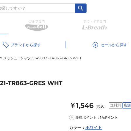
ゴルフ専門
アウトドア専門
ブランド
セール
RY メッシュ Tシャツ CT4S0021-TR863-GRES WHT
1-TR863-GRES WHT
￥1,546
送料別
店舗
（税込）
獲得ポイント：
14
ポイント
P
カラー
：
ホワイト