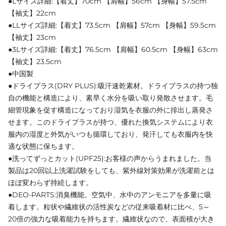
●Lサイズ詳細:【着丈】70cm 【肩幅】56cm 【身幅】57.5cm
【袖丈】22cm
●LLサイズ詳細:【着丈】73.5cm 【肩幅】57cm 【身幅】59.5cm
【袖丈】23cm
●3Lサイズ詳細:【着丈】76.5cm 【肩幅】60.5cm 【身幅】63cm
【袖丈】23.5cm
●中国製
●ドライプラス(DRY PLUS):吸汗速乾素材。ドライプラスの持つ独
自の機能と構造により、素早く水分を吸い取り発散させます。毛
細管現象を促す構造になっており湿気を衣服の外に排出し蒸発さ
せます。このドライプラスが持つ、優れた換気システムにより衣
服内の湿度と外気がいつも循環しており、発汗しても衣服内を快
適な状態に保ちます。
●洗ってずっとカット(UPF25):お客様の声からうまれました。当
製品は20回以上洗濯試験をしても、紫外線対策効果が洗濯前とは
ほぼ変わらず持続します。
●DEO-PARTS:消臭機能。空気中、水中のアンモニアを多量に吸
着します。粒状や繊維状の活性炭などの従来吸着材に比べ、5～
20倍の強力な吸着能力を持ちます。繊維状なので、表面積が大き