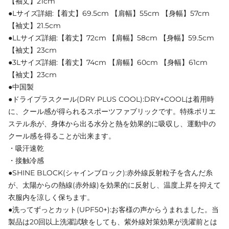
【袖丈】21cm
●Lサイズ詳細:【着丈】69.5cm 【肩幅】55cm 【身幅】57cm
【袖丈】21.5cm
●LLサイズ詳細:【着丈】72cm 【肩幅】58cm 【身幅】59.5cm
【袖丈】23cm
●3Lサイズ詳細:【着丈】74cm 【肩幅】60cm 【身幅】61cm
【袖丈】23cm
●中国製
●ドライプラスクール(DRY PLUS COOL):DRY+COOLは着用時
に、クール感が得られるスポーツファブリックです。特殊ポリエ
ステル糸が、身体から出る水分と熱を効果的に吸収し、運動中の
クール感を得ることが出来ます。
・吸汗速乾
・接触冷感
●SHINE BLOCK(シャインブロック):赤外線反射粒子を含んだ糸
が、太陽からの熱線(赤外線)を効果的に反射し、温度上昇を抑えて
衣服内を涼しく保ちます。
●洗ってずっとカット(UPF50+):お客様の声からうまれました。当
製品は20回以上洗濯試験をしても、紫外線対策効果が洗濯前とは