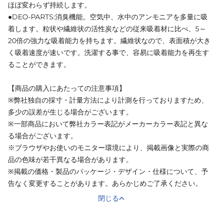
ほぼ変わらず持続します。
●DEO-PARTS:消臭機能。空気中、水中のアンモニアを多量に吸
着します。粒状や繊維状の活性炭などの従来吸着材に比べ、5～
20倍の強力な吸着能力を持ちます。繊維状なので、表面積が大き
く吸着速度が速いです。洗濯する事で、容易に吸着能力を再生す
ることができます。
【商品の購入にあたっての注意事項】
※弊社独自の採寸・計量方法により計測を行っておりますため、
多少の誤差が生じる場合がございます。
※一部商品において弊社カラー表記がメーカーカラー表記と異な
る場合がございます。
※ブラウザやお使いのモニター環境により、掲載画像と実際の商
品の色味が若干異なる場合があります。
※掲載の価格・製品のパッケージ・デザイン・仕様について、予
告なく変更することがあります。あらかじめご了承ください。
閉じる