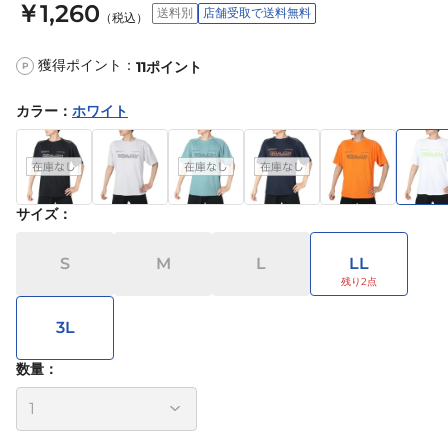
￥1,260
送料別
店舗受取で送料無料
（税込）
獲得ポイント：
11
ポイント
P
カラー
：
ホワイト
サイズ
：
S
M
L
LL
3L
数量：