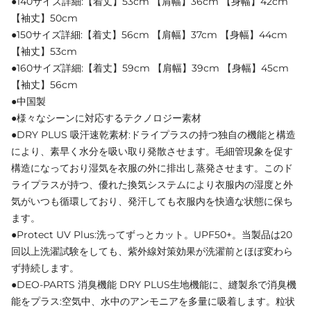
●140サイズ詳細:【着丈】53cm 【肩幅】36cm 【身幅】42cm
【袖丈】50cm
●150サイズ詳細:【着丈】56cm 【肩幅】37cm 【身幅】44cm
【袖丈】53cm
●160サイズ詳細:【着丈】59cm 【肩幅】39cm 【身幅】45cm
【袖丈】56cm
●中国製
●様々なシーンに対応するテクノロジー素材
●DRY PLUS 吸汗速乾素材:ドライプラスの持つ独自の機能と構造
により、素早く水分を吸い取り発散させます。毛細管現象を促す
構造になっており湿気を衣服の外に排出し蒸発させます。このド
ライプラスが持つ、優れた換気システムにより衣服内の湿度と外
気がいつも循環しており、発汗しても衣服内を快適な状態に保ち
ます。
●Protect UV Plus:洗ってずっとカット。UPF50+。当製品は20
回以上洗濯試験をしても、紫外線対策効果が洗濯前とほぼ変わら
ず持続します。
●DEO-PARTS 消臭機能 DRY PLUS生地機能に、縫製糸で消臭機
能をプラス:空気中、水中のアンモニアを多量に吸着します。粒状