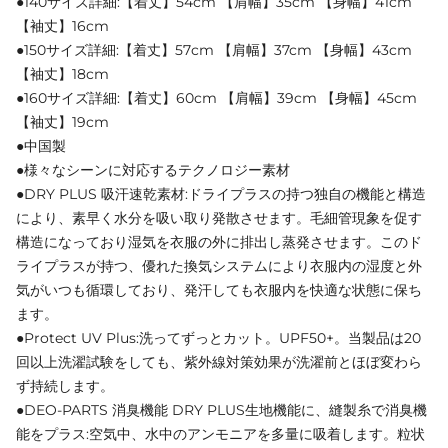
●140サイズ詳細:【着丈】54cm 【肩幅】35cm 【身幅】41cm
【袖丈】16cm
●150サイズ詳細:【着丈】57cm 【肩幅】37cm 【身幅】43cm
【袖丈】18cm
●160サイズ詳細:【着丈】60cm 【肩幅】39cm 【身幅】45cm
【袖丈】19cm
●中国製
●様々なシーンに対応するテクノロジー素材
●DRY PLUS 吸汗速乾素材:ドライプラスの持つ独自の機能と構造
により、素早く水分を吸い取り発散させます。毛細管現象を促す
構造になっており湿気を衣服の外に排出し蒸発させます。このド
ライプラスが持つ、優れた換気システムにより衣服内の湿度と外
気がいつも循環しており、発汗しても衣服内を快適な状態に保ち
ます。
●Protect UV Plus:洗ってずっとカット。UPF50+。当製品は20
回以上洗濯試験をしても、紫外線対策効果が洗濯前とほぼ変わら
ず持続します。
●DEO-PARTS 消臭機能 DRY PLUS生地機能に、縫製糸で消臭機
能をプラス:空気中、水中のアンモニアを多量に吸着します。粒状