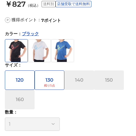
￥827
送料別
店舗受取で送料無料
（税込）
獲得ポイント：
7
ポイント
P
カラー
：
ブラック
サイズ
：
120
130
140
150
160
数量：