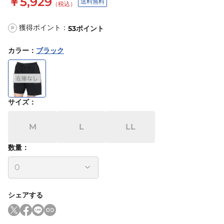
￥5,929
送料無料
（税込）
獲得ポイント：
53
ポイント
P
カラー
：
ブラック
サイズ
：
M
L
LL
数量：
シェアする