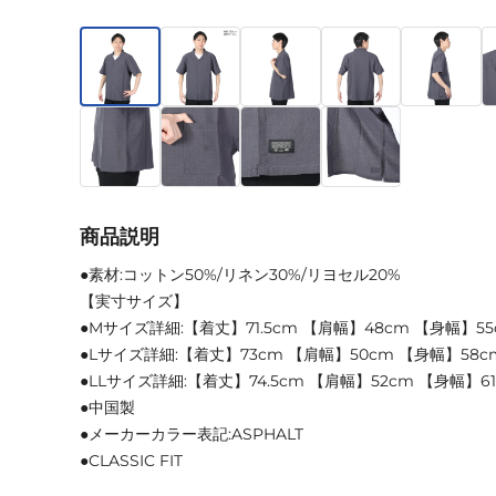
商品説明
●素材:コットン50%/リネン30%/リヨセル20%
【実寸サイズ】
●Mサイズ詳細:【着丈】71.5cm 【肩幅】48cm 【身幅】55
●Lサイズ詳細:【着丈】73cm 【肩幅】50cm 【身幅】58cm
●LLサイズ詳細:【着丈】74.5cm 【肩幅】52cm 【身幅】61
●中国製
●メーカーカラー表記:ASPHALT
●CLASSIC FIT