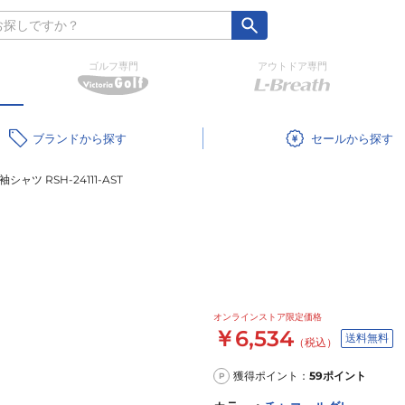
ゴルフ専門
アウトドア専門
ブランド
セール
袖シャツ RSH-24111-AST
オンラインストア限定価格
￥6,534
送料無料
（税込）
獲得ポイント：
59
ポイント
P