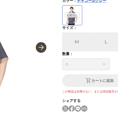
カラー
：
チャコールグレー
サイズ
：
M
L
数量：
カートに追加
この商品は在庫がない、または現在販売さ
シェアする