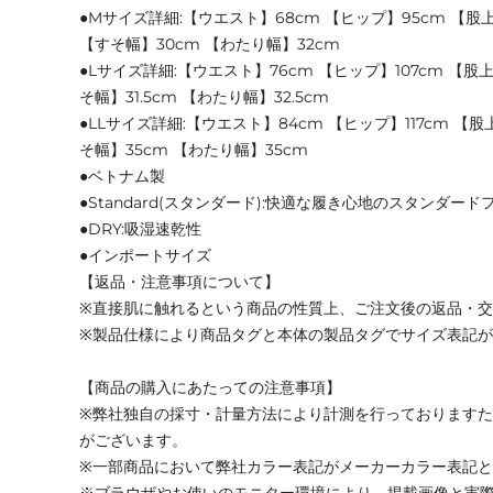
●Mサイズ詳細:【ウエスト】68cm 【ヒップ】95cm 【股上】
【すそ幅】30cm 【わたり幅】32cm
●Lサイズ詳細:【ウエスト】76cm 【ヒップ】107cm 【股上】
そ幅】31.5cm 【わたり幅】32.5cm
●LLサイズ詳細:【ウエスト】84cm 【ヒップ】117cm 【股上
そ幅】35cm 【わたり幅】35cm
●ベトナム製
●Standard(スタンダード):快適な履き心地のスタンダード
●DRY:吸湿速乾性
●インポートサイズ
【返品・注意事項について】
※直接肌に触れるという商品の性質上、ご注文後の返品・
※製品仕様により商品タグと本体の製品タグでサイズ表記
【商品の購入にあたっての注意事項】
※弊社独自の採寸・計量方法により計測を行っております
がございます。
※一部商品において弊社カラー表記がメーカーカラー表記
※ブラウザやお使いのモニター環境により、掲載画像と実