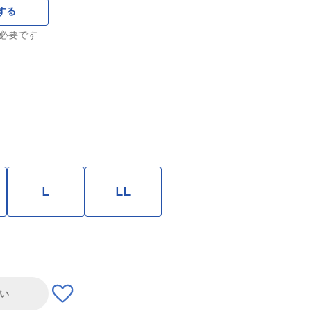
する
必要です
L
LL
い