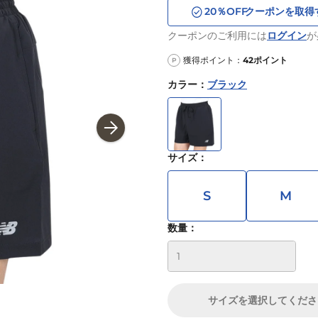
20
％OFF
クーポンを取得
クーポンのご利用には
ログイン
が
獲得ポイント：
42
ポイント
P
カラー
：
ブラック
サイズ
：
S
M
数量：
サイズ
を選択してくださ