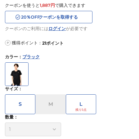
クーポンを使うと
1,887
円
で購入できます
20
％OFF
クーポンを取得する
クーポンのご利用には
ログイン
が必要です
獲得ポイント：
21
ポイント
P
カラー
：
ブラック
サイズ
：
S
M
L
数量：