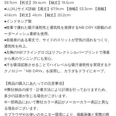
39.7cm 【裄丈】39.4cm 【袖丈】19.5cm
●LL(XL)サイズ詳細:【着丈】67.9cm 【身幅】53.3cm 【肩幅】
41.6cm 【裄丈】41cm 【袖丈】20.2cm
●インドネシア製
●軽量で優れた吸汗速乾性と通気性を発揮するNB DRY X搭載のボ
ーダーメッシュ素材を使用。
●前後差のある着丈で、サイドのスリットが空気の流れをつくり、
通気性を向上。
●左胸のNBフライングロゴはリフレクトシルバープリントで薄暮
から夜のランニングにも安心。
●汗を吸湿拡散させることでハイレベルな吸汗速乾性を実現するテ
クノロジー「NB DRYx」を採用し、カラダをドライにキープ。
【商品の購入にあたっての注意事項】
※弊社独自の採寸・計量方法により計測を行っておりますため、
多少の誤差が生じる場合がございます。
※一部商品において弊社カラー表記がメーカーカラー表記と異な
る場合がございます。
※ブラウザやお使いのモニター環境により、掲載画像と実際の商