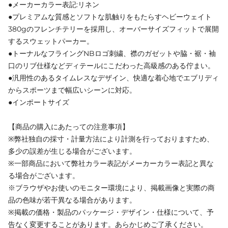
●メーカーカラー表記:リネン
●プレミアムな質感とソフトな肌触りをもたらすヘビーウェイト
380gのフレンチテリーを採用し、オーバーサイズフィットで展開
するスウェットパーカー。
●トーナルなフライングNBロゴ刺繍、襟のガゼットや脇・裾・袖
口のリブ仕様などディテールにこだわった高級感のある佇まい。
●汎用性のあるタイムレスなデザイン、快適な着心地でエブリディ
からスポーツまで幅広いシーンに対応。
●インポートサイズ
【商品の購入にあたっての注意事項】
※弊社独自の採寸・計量方法により計測を行っておりますため、
多少の誤差が生じる場合がございます。
※一部商品において弊社カラー表記がメーカーカラー表記と異な
る場合がございます。
※ブラウザやお使いのモニター環境により、掲載画像と実際の商
品の色味が若干異なる場合があります。
※掲載の価格・製品のパッケージ・デザイン・仕様について、予
告なく変更することがあります。あらかじめご了承ください。