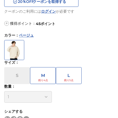
20
％OFF
クーポンを取得する
クーポンのご利用には
ログイン
が必要です
獲得ポイント：
45
ポイント
P
カラー
：
ベージュ
サイズ
：
S
M
L
数量：
シェアする