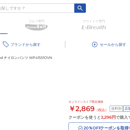
ゴルフ専門
アウトドア専門
ブランド
セール
fted ナイロンパンツ WP41551OVN
オンラインストア限定価格
￥2,869
送料別
店
（税込）
クーポンを使うと
2,296
円
で購入
20
％OFF
クーポンを取得