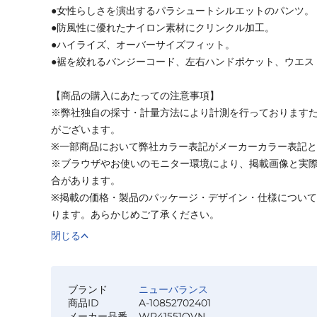
●女性らしさを演出するパラシュートシルエットのパンツ。
●防風性に優れたナイロン素材にクリンクル加工。
●ハイライズ、オーバーサイズフィット。
●裾を絞れるバンジーコード、左右ハンドポケット、ウエス
【商品の購入にあたっての注意事項】
※弊社独自の採寸・計量方法により計測を行っております
がございます。
※一部商品において弊社カラー表記がメーカーカラー表記
※ブラウザやお使いのモニター環境により、掲載画像と実
合があります。
※掲載の価格・製品のパッケージ・デザイン・仕様につい
ります。あらかじめご了承ください。
閉じる
ブランド
ニューバランス
商品ID
A-10852702401
メーカー品番
WP41551OVN