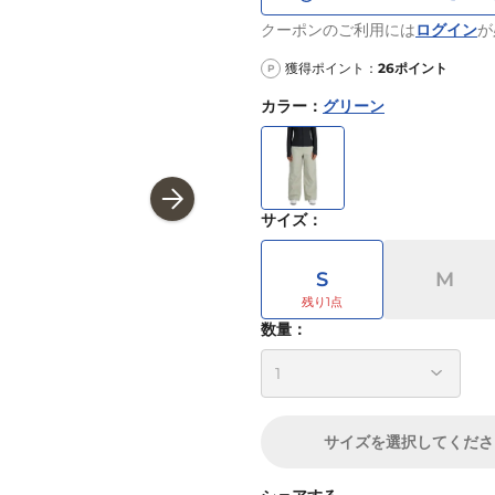
クーポンのご利用には
ログイン
が
獲得ポイント：
26
ポイント
P
カラー
：
グリーン
サイズ
：
S
M
数量：
サイズ
を選択してくださ