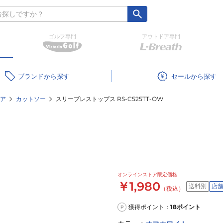
ゴルフ専門
アウトドア専門
ブランド
セール
ア
カットソー
スリーブレストップス RS-C525TT-OW
オンラインストア限定価格
￥1,980
送料別
店
（税込）
獲得ポイント：
18
ポイント
P