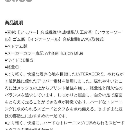
商品説明
●素材:【アッパー】合成繊維/合成樹脂/人工皮革 【アウターソー
ル】ゴム底 【インナーソール】合成樹脂(EVA)/取替式
●ベトナム製
●メーカーカラー表記:White/Illusion Blue
●ワイド 3E相当
●軽量◎
●より軽く、快適な履き心地を目指したLYTERACER 5。やわらか
く通気性に優れたアッパー素材を使用しました。破れやすいとこ
ろにはメッシュの上からプリント補強を施し、軽量性と耐久性の
バランスを追求しています。しっかりと屈曲し、自分の足で路面
をとらえて走ることができる点が特徴であり、ハードなトレーニ
ングに求められるスピードとタフさを兼ね備える。さまざまな競
技の部活生におすすめの一足です。
●より軽く、快適に。ハードなトレーニングに求められるスピード
とタフさを兼ね備えた一足。