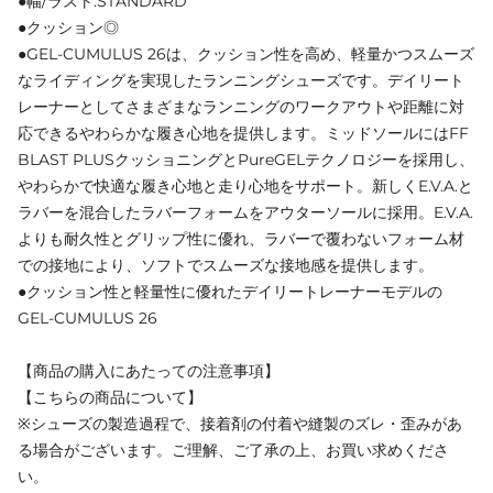
●幅/ラスト:STANDARD
●クッション◎
●GEL-CUMULUS 26は、クッション性を高め、軽量かつスムーズ
なライディングを実現したランニングシューズです。デイリート
レーナーとしてさまざまなランニングのワークアウトや距離に対
応できるやわらかな履き心地を提供します。ミッドソールにはFF
BLAST PLUSクッショニングとPureGELテクノロジーを採用し、
やわらかで快適な履き心地と走り心地をサポート。新しくE.V.A.と
ラバーを混合したラバーフォームをアウターソールに採用。E.V.A.
よりも耐久性とグリップ性に優れ、ラバーで覆わないフォーム材
での接地により、ソフトでスムーズな接地感を提供します。
●クッション性と軽量性に優れたデイリートレーナーモデルの
GEL-CUMULUS 26
【商品の購入にあたっての注意事項】
【こちらの商品について】
※シューズの製造過程で、接着剤の付着や縫製のズレ・歪みがあ
る場合がございます。ご理解、ご了承の上、お買い求めくださ
い。