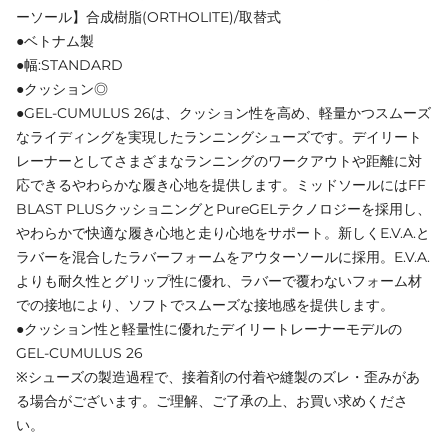
ーソール】合成樹脂(ORTHOLITE)/取替式
●ベトナム製
●幅:STANDARD
●クッション◎
●GEL-CUMULUS 26は、クッション性を高め、軽量かつスムーズ
なライディングを実現したランニングシューズです。デイリート
レーナーとしてさまざまなランニングのワークアウトや距離に対
応できるやわらかな履き心地を提供します。ミッドソールにはFF
BLAST PLUSクッショニングとPureGELテクノロジーを採用し、
やわらかで快適な履き心地と走り心地をサポート。新しくE.V.A.と
ラバーを混合したラバーフォームをアウターソールに採用。E.V.A.
よりも耐久性とグリップ性に優れ、ラバーで覆わないフォーム材
での接地により、ソフトでスムーズな接地感を提供します。
●クッション性と軽量性に優れたデイリートレーナーモデルの
GEL-CUMULUS 26
※シューズの製造過程で、接着剤の付着や縫製のズレ・歪みがあ
る場合がございます。ご理解、ご了承の上、お買い求めくださ
い。