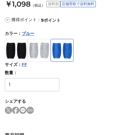
￥1,098
送料別
店舗受取で送料無料
（税込）
獲得ポイント：
9
ポイント
P
カラー
：
ブルー
サイズ
：
FF
数量：
シェアする