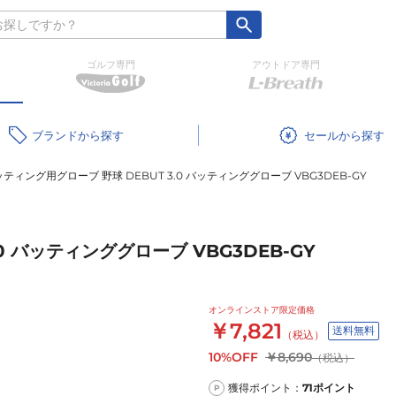
ゴルフ専門
アウトドア専門
ブランド
セール
ティング用グローブ 野球 DEBUT 3.0 バッティンググローブ VBG3DEB-GY
0 バッティンググローブ VBG3DEB-GY
オンラインストア限定価格
￥7,821
送料無料
（税込）
10%OFF
￥8,690
（税込）
獲得ポイント：
71
ポイント
P