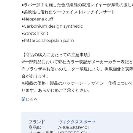
●ラバー加工を施した合成繊維の親指レイヤーが摩耗の激し
●柔軟性に優れたツーウェイストレッチインサート
●Neoprene cuff
●Carbonium design synthetic
●Stretch knit
●Pittards sheepskin palm
【商品の購入にあたっての注意事項】
※一部商品において弊社カラー表記がメーカーカラー表記
※ブラウザやお使いのモニター環境により、掲載画像と実
合があります。
※掲載の価格・製品のパッケージ・デザイン・仕様につい
ります。あらかじめご了承ください。
閉じる
ブランド
ヴィクタススポーツ
商品ID
A-10853039401
メーカー品番
VBG3DEB-GY