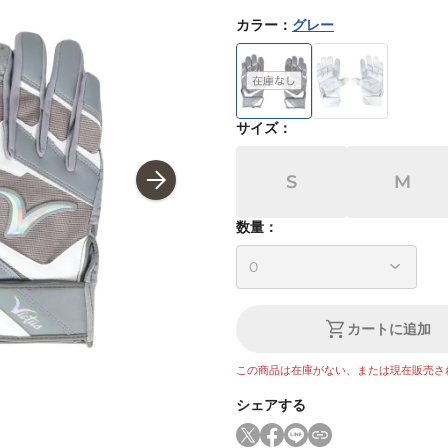
カラー
：
グレー
サイズ
：
S
M
数量：
カートに追加
この商品は在庫がない、または現在販売さ
シェアする