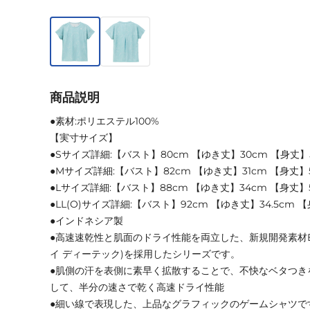
商品説明
●素材:ポリエステル100%
【実寸サイズ】
●Sサイズ詳細:【バスト】80cm 【ゆき丈】30cm 【身丈】
●Mサイズ詳細:【バスト】82cm 【ゆき丈】31cm 【身丈】5
●Lサイズ詳細:【バスト】88cm 【ゆき丈】34cm 【身丈】5
●LL(O)サイズ詳細:【バスト】92cm 【ゆき丈】34.5cm 【
●インドネシア製
●高速速乾性と肌面のドライ性能を両立した、新規開発素材EXc
イ ディーテック)を採用したシリーズです。
●肌側の汗を表側に素早く拡散することで、不快なベタつき
して、半分の速さで乾く高速ドライ性能
●細い線で表現した、上品なグラフィックのゲームシャツで