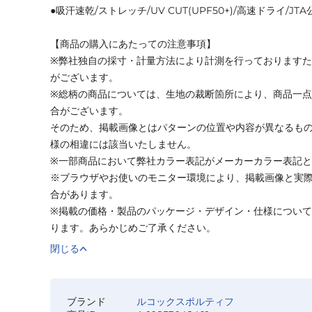
●吸汗速乾/ストレッチ/UV CUT(UPF50+)/高速ドライ/JTA公認
【商品の購入にあたっての注意事項】
※弊社独自の採寸・計量方法により計測を行っております
がございます。
※総柄の商品については、生地の裁断箇所により、商品一点
合がございます。
そのため、掲載画像とはパターンの位置や内容が異なるも
様の相違には該当いたしません。
※一部商品において弊社カラー表記がメーカーカラー表記
※ブラウザやお使いのモニター環境により、掲載画像と実
合があります。
※掲載の価格・製品のパッケージ・デザイン・仕様につい
ります。あらかじめご了承ください。
閉じる
ブランド
ルコックスポルティフ