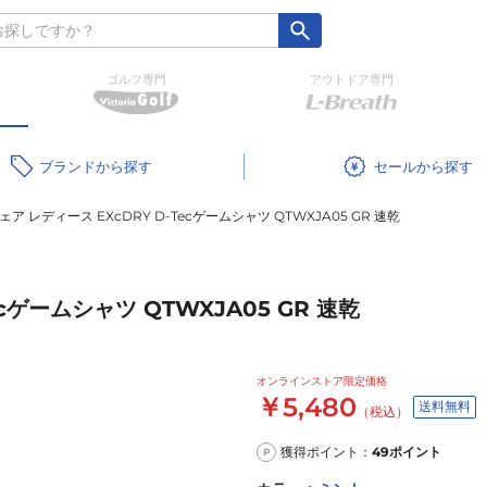
ゴルフ専門
アウトドア専門
ブランド
セール
ア レディース EXcDRY D-Tecゲームシャツ QTWXJA05 GR 速乾
cゲームシャツ QTWXJA05 GR 速乾
オンラインストア限定価格
￥5,480
送料無料
（税込）
獲得ポイント：
49
ポイント
P