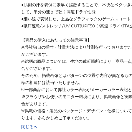
●肌側の汗を表側に素早く拡散することで、不快なベタつき
して、半分の速さで乾く高速ドライ性能
●細い線で表現した、上品なグラフィックのゲームスコート
●吸汗速乾/ストレッチ/UV CUT(UPF50+)/高速ドライ/JTA公認
【商品の購入にあたっての注意事項】
※弊社独自の採寸・計量方法により計測を行っております
がございます。
※総柄の商品については、生地の裁断箇所により、商品一点
合がございます。
そのため、掲載画像とはパターンの位置や内容が異なるも
様の相違には該当いたしません。
※一部商品において弊社カラー表記がメーカーカラー表記
※ブラウザやお使いのモニター環境により、掲載画像と実
合があります。
※掲載の価格・製品のパッケージ・デザイン・仕様につい
ります。あらかじめご了承ください。
閉じる